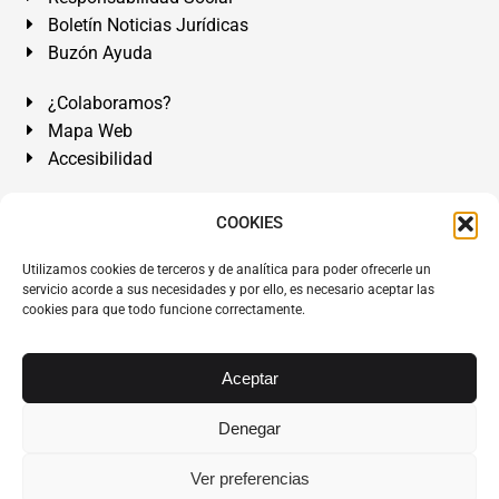
Boletín Noticias Jurídicas
Buzón Ayuda
¿Colaboramos?
Mapa Web
Accesibilidad
Álvarez Abogados Tenerife:
Calle Teobaldo Power Nº 7,
COOKIES
2º Derecha, El Médano, Granadilla de Abona, Santa Cruz
Utilizamos cookies de terceros y de analítica para poder ofrecerle un
de Tenerife. Islas Canarias.
servicio acorde a sus necesidades y por ello, es necesario aceptar las
cookies para que todo funcione correctamente.
Somos Abogados especialistas del Derecho desde 1954.
Despacho de Abogados El Médano
,
Abogados Granadilla
de Abona
en
Tenerife Sur
.
Mejores Abogados Tenerife
.
Aceptar
Abogados colegiados y ejercientes del ICATF.
#AlvarezAbogados
Denegar
Copyright © 1954·2026
Álvarez Abogados Tenerife
.
Ver preferencias
Todos los derechos reservados.
Álvarez Abogados ®
y el