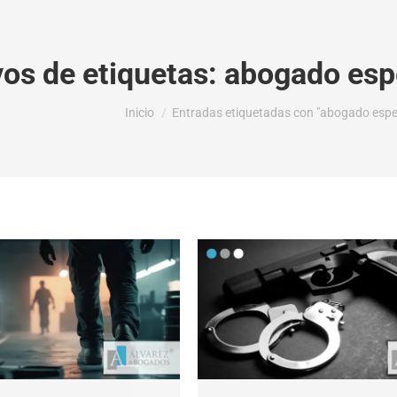
vos de etiquetas:
abogado espe
Estás aquí:
Inicio
Entradas etiquetadas con "abogado especi