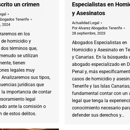
crito un crimen
Especialistas en Homi
y Asesinatos
egal
Abogados Tenerife
Actualidad Legal
, 2024
Por
Alvarez Abogados Tenerife
raremos en los
28 septiembre, 2023
 de homicidio y
Abogados Especialistas en
 dos términos que,
Homicidio y Asesinato en Te
menudo se utilizan
y Canarias. En la búsqueda 
mente, tienen
abogado especializado en 
ones legales muy
Penal y, más específicament
. Analizaremos sus tipos,
casos de homicidio y asesin
uencias jurídicas que
Tenerife y las Islas Canarias
 la importancia de contar
fundamental contar con un 
esoramiento legal
legal que tenga la experienci
ado ante la comisión o
conocimiento necesario par
 de estos delitos.
defender sus derechos y…