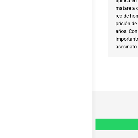
tipifica e
matare a 
reo de hom
prisión de
años. Cons
important
asesinato 