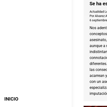
Se ha es
Actualidad L
Por
Alvarez 
6 septiembre
Nos adent
conceptos
asesinato,
aunque a 
indistinta
connotaci
diferentes
las consec
acarrean y
con un as
especializ
imputación
INICIO