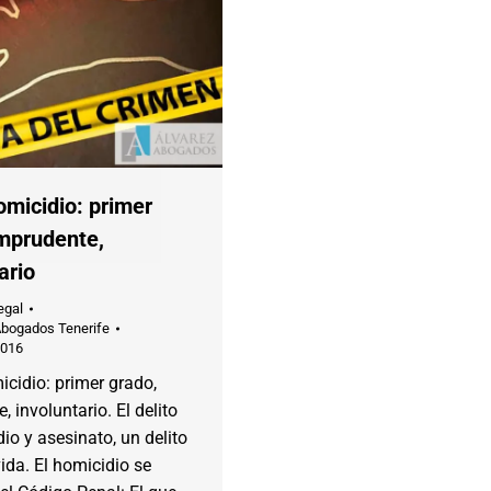
omicidio: primer
imprudente,
ario
egal
Abogados Tenerife
2016
icidio: primer grado,
, involuntario. El delito
io y asesinato, un delito
vida. El homicidio se