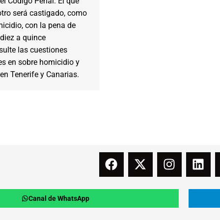
n el Código Penal: El que
otro será castigado, como
icidio, con la pena de
 diez a quince
ulte las cuestiones
es en sobre homicidio y
en Tenerife y Canarias.
Canal de WhatsApp