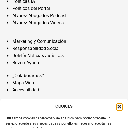
Políticas IA
Políticas del Portal
Álvarez Abogados Pódcast
Álvarez Abogados Vídeos
Marketing y Comunicación
Responsabilidad Social
Boletín Noticias Jurídicas
Buzón Ayuda
¿Colaboramos?
Mapa Web
Accesibilidad
Álvarez Abogados Tenerife:
Calle Teobaldo Power Nº 7,
COOKIES
2º Derecha, El Médano, Granadilla de Abona, Santa Cruz
Utilizamos cookies de terceros y de analítica para poder ofrecerle un
de Tenerife. Islas Canarias.
servicio acorde a sus necesidades y por ello, es necesario aceptar las