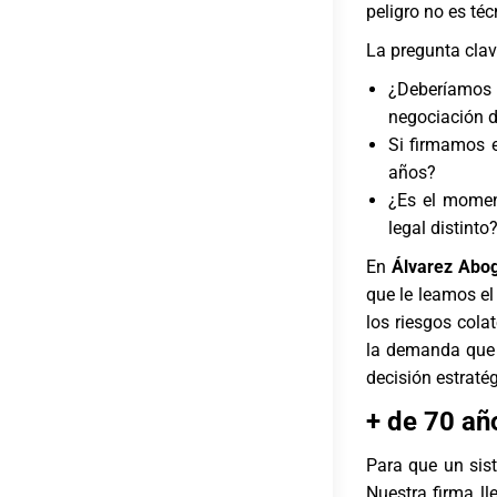
peligro no es téc
La pregunta cla
¿Deberíamos
negociación d
Si firmamos e
años?
¿Es el momen
legal distinto
En
Álvarez Abo
que le leamos el
los riesgos col
la demanda que 
decisión estratég
+ de 70 añ
Para que un sist
Nuestra firma l