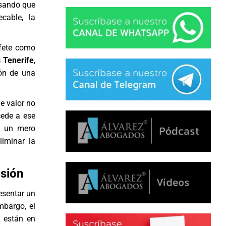
nsando que
cable, la
ufete como
 Tenerife
,
bón de una
e valor no
ede a ese
o un mero
iminar la
isión
esentar un
mbargo, el
o están en