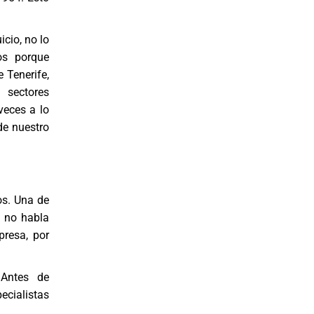
cio, no lo
os porque
 Tenerife,
 sectores
veces a lo
de nuestro
os. Una de
o no habla
presa, por
 Antes de
ecialistas