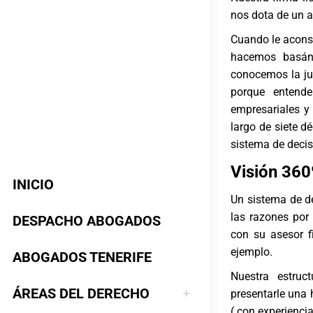
nos dota de un a
Cuando le aconse
hacemos basán
conocemos la jur
porque entende
empresariales y 
largo de siete 
sistema de decis
Visión 360º
INICIO
Un sistema de d
las razones por
DESPACHO ABOGADOS
con su asesor f
ejemplo.
ABOGADOS TENERIFE
Nuestra estruc
ÁREAS DEL DERECHO
presentarle una 
( con experiencia