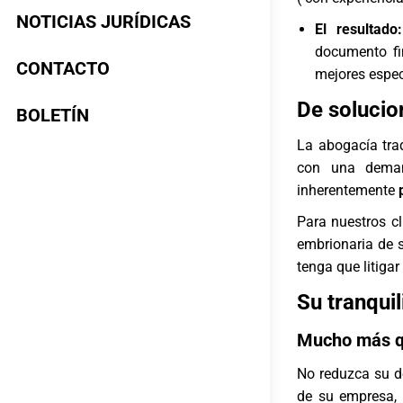
NOTICIAS JURÍDICAS
El resultado:
documento fin
CONTACTO
mejores espec
De solucio
BOLETÍN
La abogacía trad
con una deman
inherentemente
Para nuestros c
embrionaria de 
tenga que litiga
Su tranquil
Mucho más q
No reduzca su d
de su empresa, 