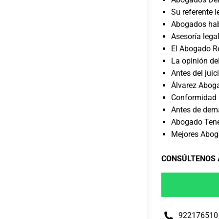
Su referente l
Abogados habi
Asesoría lega
El Abogado R
La opinión del
Antes del juic
Álvarez Aboga
Conformidad 
Antes de dem
Abogado Tener
Mejores Abog
CONSÚLTENOS
922176510