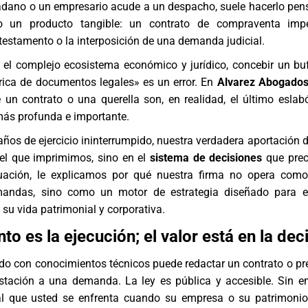
dano o un empresario acude a un despacho, suele hacerlo pe
 un producto tangible: un contrato de compraventa impe
testamento o la interposición de una demanda judicial.
 el complejo ecosistema económico y jurídico, concebir un b
rica de documentos legales» es un error. En
Alvarez Abogados
un contrato o una querella son, en realidad, el último esla
s profunda e importante.
ños de ejercicio ininterrumpido, nuestra verdadera aportación d
pel que imprimimos, sino en el
sistema de decisiones
que prec
nuación, le explicamos por qué nuestra firma no opera com
mandas, sino como un motor de estrategia diseñado para el
 su vida patrimonial y corporativa.
o es la ejecución; el valor está en la dec
do con conocimientos técnicos puede redactar un contrato o pr
estación a una demanda. La ley es pública y accesible. Sin e
al que usted se enfrenta cuando su empresa o su patrimoni