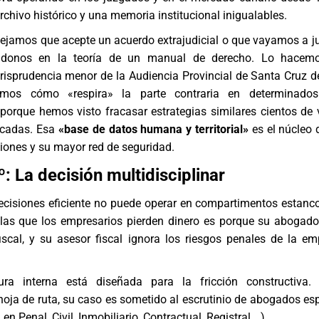
rchivo histórico y una memoria institucional inigualables.
jamos que acepte un acuerdo extrajudicial o que vayamos a jui
donos en la teoría de un manual de derecho. Lo hacem
isprudencia menor de la Audiencia Provincial de Santa Cruz de
mos cómo «respira» la parte contraria en determinados
porque hemos visto fracasar estrategias similares cientos de 
décadas. Esa
«base de datos humana y territorial»
es el núcleo 
iones y su mayor red de seguridad.
: La decisión multidisciplinar
ecisiones eficiente no puede operar en compartimentos estanc
 las que los empresarios pierden dinero es porque su abogad
iscal, y su asesor fiscal ignora los riesgos penales de la em
tura interna está diseñada para la fricción constructiva.
hoja de ruta, su caso es sometido al escrutinio de
abogados esp
 en Penal, Civil, Inmobiliario, Contractual, Registral,…).