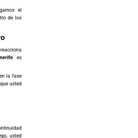
egamos el
tro de los
ro
 reacciona
erife
es
en la fase
 que usted
ontinuidad
ego, usted