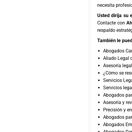
necesita profesi
Usted dirija su
Contacte con
Al
respaldo estratég
También le pued
Abogados Ca
Aliado Legal 
Asesoría lega
¿Cómo se resu
Servicios Leg
Servicios lega
Abogados par
Asesoría y rev
Precisión y e
Abogados par
Abogados Emp
Abogados Der