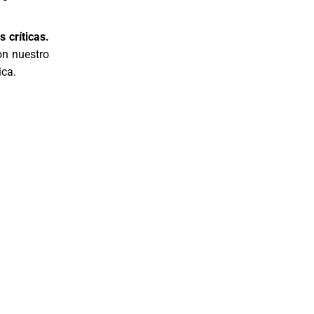
 críticas.
on nuestro
ica.