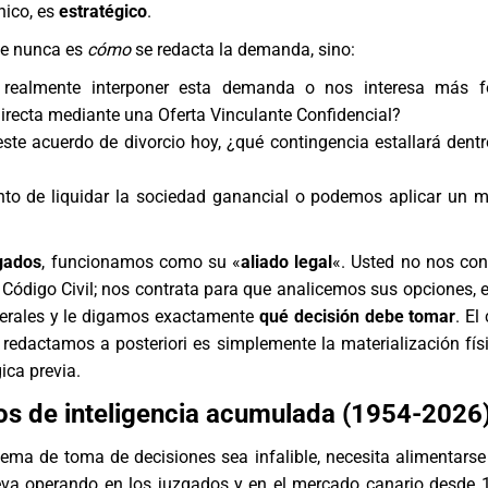
nico, es
estratégico
.
ve nunca es
cómo
se redacta la demanda, sino:
 realmente interponer esta demanda o nos interesa más f
irecta
mediante una
Oferta Vinculante Confidencial
?
ste acuerdo de divorcio hoy, ¿qué contingencia estallará dent
to de liquidar la sociedad ganancial o podemos aplicar un 
?
gados
, funcionamos como su «
aliado legal
«. Usted no nos con
 Código Civil; nos contrata para que analicemos sus opciones,
aterales y le digamos exactamente
qué decisión debe tomar
. El
redactamos a posteriori es simplemente la materialización fís
ica previa.
os de inteligencia acumulada (1954-2026
ema de toma de decisiones sea infalible, necesita alimentarse
leva operando en los juzgados y en el mercado canario desde 