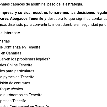
onales capaces de asumir el peso de la estrategia.
 empresa y su vida; nosotros tomaremos las decisiones legales
varez Abogados Tenerife
y descubra lo que significa contar c
ico, diseñado para convertir la incertidumbre en seguridad juríd
e interesar:
narias
de Confianza en Tenerife
l en Canarias
elven los problemas legales?
ales Online Tenerife
les para particulares
a pymes en Tenerife
isión de contratos
nfoque técnico
a autónomos en Tenerife
resas Tenerife
echo Contractual en Tenerife