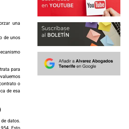
orzar una
ro de unos
mecanismo
trata para
 evaluemos
 contrato o
ica de esa
)
 de datos.
1954. Esto