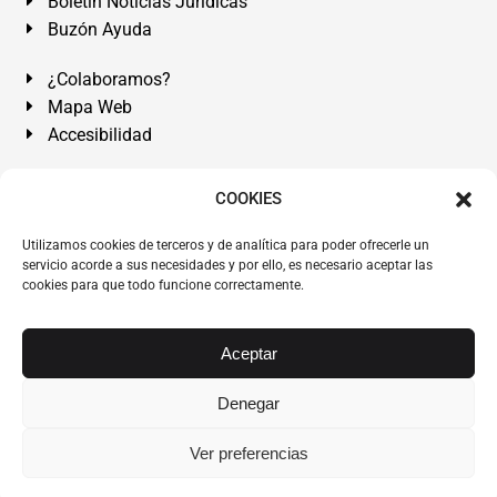
Boletín Noticias Jurídicas
Buzón Ayuda
¿Colaboramos?
Mapa Web
Accesibilidad
Álvarez Abogados Tenerife:
Calle Teobaldo Power Nº 7,
COOKIES
2º Derecha, El Médano, Granadilla de Abona, Santa Cruz
Utilizamos cookies de terceros y de analítica para poder ofrecerle un
de Tenerife. Islas Canarias.
servicio acorde a sus necesidades y por ello, es necesario aceptar las
cookies para que todo funcione correctamente.
Somos Abogados especialistas del Derecho desde 1954.
Despacho de Abogados El Médano
,
Abogados Granadilla
de Abona
en
Tenerife Sur
.
Mejores Abogados Tenerife
.
Aceptar
Abogados colegiados y ejercientes del ICATF.
#AlvarezAbogados
Denegar
Copyright © 1954·2026
Álvarez Abogados Tenerife
.
Ver preferencias
Todos los derechos reservados.
Álvarez Abogados ®
y el
logotipo son marca registrada. Prohibida la reproducción