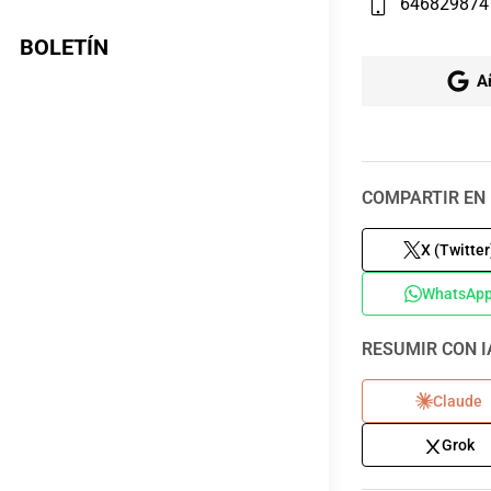
646829874
BOLETÍN
A
COMPARTIR EN 
X (Twitter
WhatsAp
RESUMIR CON I
Claude
Grok