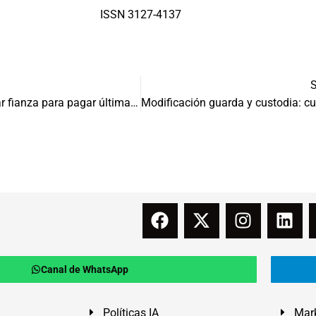
ISSN 3127-4137
¿Se puede utilizar fianza para pagar últimas rentas?
Canal de WhatsApp
Políticas IA
Mark