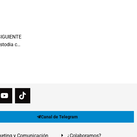
SIGUIENTE
Modificación guarda y custodia: custodia compartida
Canal de Telegram
eting y Comunicación
¿Colaboramos?