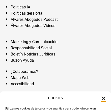
Políticas IA
Políticas del Portal
Álvarez Abogados Pódcast
Álvarez Abogados Vídeos
Marketing y Comunicación
Responsabilidad Social
Boletín Noticias Jurídicas
Buzón Ayuda
¿Colaboramos?
Mapa Web
Accesibilidad
Álvarez Abogados Tenerife:
Calle Teobaldo Power Nº 7,
COOKIES
2º Derecha, El Médano, Granadilla de Abona, Santa Cruz
Utilizamos cookies de terceros y de analítica para poder ofrecerle un
de Tenerife. Islas Canarias.