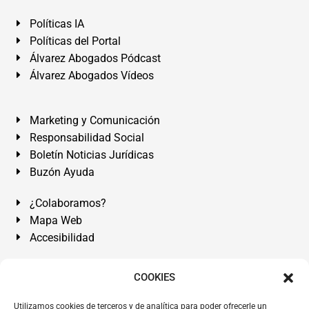
Políticas IA
Políticas del Portal
Álvarez Abogados Pódcast
Álvarez Abogados Vídeos
Marketing y Comunicación
Responsabilidad Social
Boletín Noticias Jurídicas
Buzón Ayuda
¿Colaboramos?
Mapa Web
Accesibilidad
Álvarez Abogados Tenerife:
Calle Teobaldo Power Nº 7,
COOKIES
2º Derecha, El Médano, Granadilla de Abona, Santa Cruz
Utilizamos cookies de terceros y de analítica para poder ofrecerle un