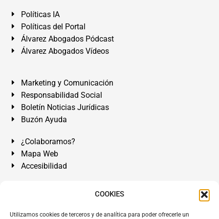
Políticas IA
Políticas del Portal
Álvarez Abogados Pódcast
Álvarez Abogados Vídeos
Marketing y Comunicación
Responsabilidad Social
Boletín Noticias Jurídicas
Buzón Ayuda
¿Colaboramos?
Mapa Web
Accesibilidad
Álvarez Abogados Tenerife:
Calle Teobaldo Power Nº 7,
COOKIES
2º Derecha, El Médano, Granadilla de Abona, Santa Cruz
Utilizamos cookies de terceros y de analítica para poder ofrecerle un
de Tenerife. Islas Canarias.