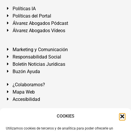
Políticas IA
Políticas del Portal
Álvarez Abogados Pódcast
Álvarez Abogados Vídeos
Marketing y Comunicación
Responsabilidad Social
Boletín Noticias Jurídicas
Buzón Ayuda
¿Colaboramos?
Mapa Web
Accesibilidad
Álvarez Abogados Tenerife:
Calle Teobaldo Power Nº 7,
COOKIES
2º Derecha, El Médano, Granadilla de Abona, Santa Cruz
Utilizamos cookies de terceros y de analítica para poder ofrecerle un
de Tenerife. Islas Canarias.