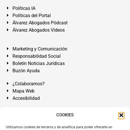
Políticas IA
Políticas del Portal
Álvarez Abogados Pódcast
Álvarez Abogados Vídeos
Marketing y Comunicación
Responsabilidad Social
Boletín Noticias Jurídicas
Buzón Ayuda
¿Colaboramos?
Mapa Web
Accesibilidad
Álvarez Abogados Tenerife:
Calle Teobaldo Power Nº 7,
COOKIES
2º Derecha, El Médano, Granadilla de Abona, Santa Cruz
Utilizamos cookies de terceros y de analítica para poder ofrecerle un
de Tenerife. Islas Canarias.