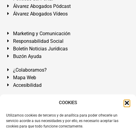
Álvarez Abogados Pódcast
Álvarez Abogados Vídeos
Marketing y Comunicación
Responsabilidad Social
Boletín Noticias Jurídicas
Buzón Ayuda
¿Colaboramos?
Mapa Web
Accesibilidad
Álvarez Abogados Tenerife:
Calle Teobaldo Power Nº 7,
COOKIES
2º Derecha, El Médano, Granadilla de Abona, Santa Cruz
Utilizamos cookies de terceros y de analítica para poder ofrecerle un
de Tenerife. Islas Canarias.
servicio acorde a sus necesidades y por ello, es necesario aceptar las
cookies para que todo funcione correctamente.
Somos Abogados especialistas del Derecho desde 1954.
Despacho de Abogados El Médano
,
Abogados Granadilla