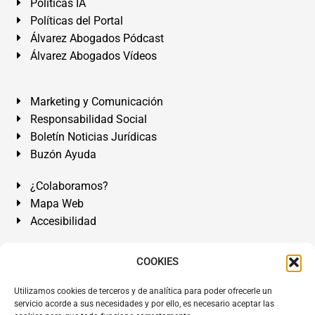
Políticas IA
Políticas del Portal
Álvarez Abogados Pódcast
Álvarez Abogados Vídeos
Marketing y Comunicación
Responsabilidad Social
Boletín Noticias Jurídicas
Buzón Ayuda
¿Colaboramos?
Mapa Web
Accesibilidad
Álvarez Abogados Tenerife:
Calle Teobaldo Power Nº 7,
COOKIES
2º Derecha, El Médano, Granadilla de Abona, Santa Cruz
Utilizamos cookies de terceros y de analítica para poder ofrecerle un
de Tenerife. Islas Canarias.
servicio acorde a sus necesidades y por ello, es necesario aceptar las