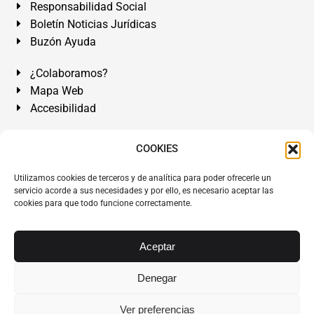
Responsabilidad Social
Boletín Noticias Jurídicas
Buzón Ayuda
¿Colaboramos?
Mapa Web
Accesibilidad
Álvarez Abogados Tenerife:
Calle Teobaldo Power Nº 7,
COOKIES
2º Derecha, El Médano, Granadilla de Abona, Santa Cruz
Utilizamos cookies de terceros y de analítica para poder ofrecerle un
de Tenerife. Islas Canarias.
servicio acorde a sus necesidades y por ello, es necesario aceptar las
cookies para que todo funcione correctamente.
Somos Abogados especialistas del Derecho desde 1954.
Despacho de Abogados El Médano
,
Abogados Granadilla
de Abona
en
Tenerife Sur
.
Mejores Abogados Tenerife
.
Aceptar
Abogados colegiados y ejercientes del ICATF.
#AlvarezAbogados
Denegar
Copyright © 1954·2026
Álvarez Abogados Tenerife
.
Ver preferencias