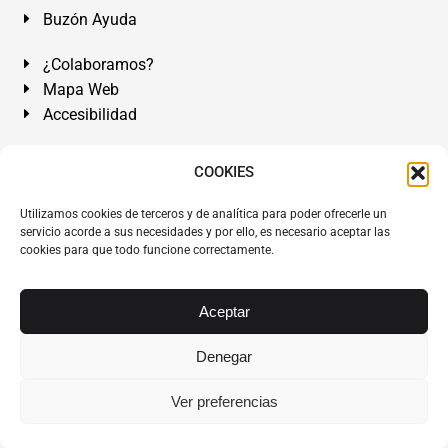
Buzón Ayuda
¿Colaboramos?
Mapa Web
Accesibilidad
Álvarez Abogados Tenerife:
Calle Teobaldo Power Nº 7,
COOKIES
2º Derecha, El Médano, Granadilla de Abona, Santa Cruz
Utilizamos cookies de terceros y de analítica para poder ofrecerle un
de Tenerife. Islas Canarias.
servicio acorde a sus necesidades y por ello, es necesario aceptar las
cookies para que todo funcione correctamente.
Somos Abogados especialistas del Derecho desde 1954.
Despacho de Abogados El Médano
,
Abogados Granadilla
de Abona
en
Tenerife Sur
.
Mejores Abogados Tenerife
.
Aceptar
Abogados colegiados y ejercientes del ICATF.
#AlvarezAbogados
Denegar
Copyright © 1954·2026
Álvarez Abogados Tenerife
.
Ver preferencias
Todos los derechos reservados.
Álvarez Abogados ®
y el
logotipo son marca registrada. Prohibida la reproducción