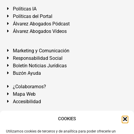
Políticas IA
Políticas del Portal
Álvarez Abogados Pódcast
Álvarez Abogados Vídeos
Marketing y Comunicación
Responsabilidad Social
Boletín Noticias Jurídicas
Buzón Ayuda
¿Colaboramos?
Mapa Web
Accesibilidad
Álvarez Abogados Tenerife:
Calle Teobaldo Power Nº 7,
COOKIES
2º Derecha, El Médano, Granadilla de Abona, Santa Cruz
Utilizamos cookies de terceros y de analítica para poder ofrecerle un
de Tenerife. Islas Canarias.