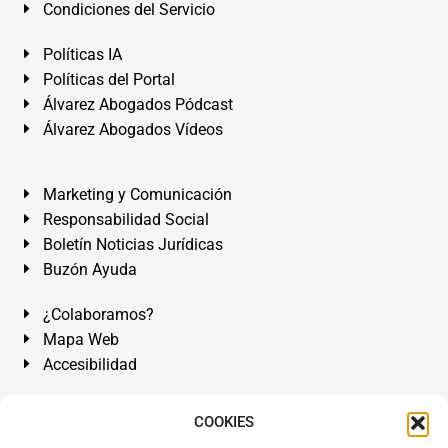
Condiciones del Servicio
Políticas IA
Políticas del Portal
Álvarez Abogados Pódcast
Álvarez Abogados Vídeos
Marketing y Comunicación
Responsabilidad Social
Boletín Noticias Jurídicas
Buzón Ayuda
¿Colaboramos?
Mapa Web
Accesibilidad
Álvarez Abogados Tenerife:
Calle Teobaldo Power Nº 7,
COOKIES
2º Derecha, El Médano, Granadilla de Abona, Santa Cruz