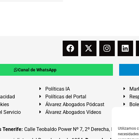
Canal de WhatsApp
Políticas IA
Mark
vacidad
Políticas del Portal
Resp
okies
Álvarez Abogados Pódcast
Bole
l Servicio
Álvarez Abogados Vídeos
Buz
 Tenerife:
Calle Teobaldo Power Nº 7, 2º Derecha, El Médano, G
Utilizamos c
necesidades 