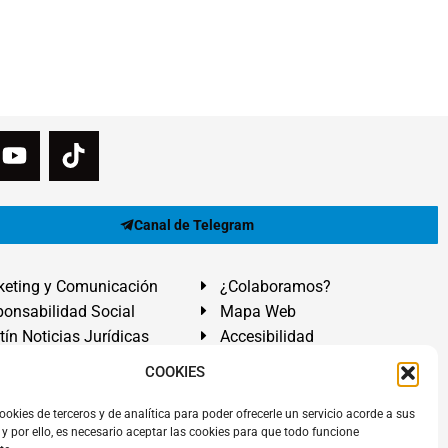
Canal de Telegram
eting y Comunicación
¿Colaboramos?
onsabilidad Social
Mapa Web
tín Noticias Jurídicas
Accesibilidad
ón Ayuda
COOKIES
ranadilla de Abona, Santa Cruz de Tenerife. Islas Canarias.
ookies de terceros y de analítica para poder ofrecerle un servicio acorde a sus
y por ello, es necesario aceptar las cookies para que todo funcione