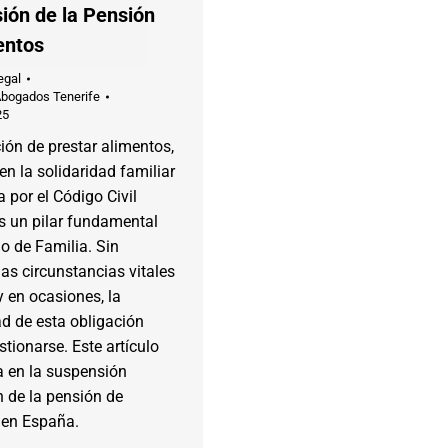
ión de la Pensión
entos
egal
Abogados Tenerife
25
ión de prestar alimentos,
en la solidaridad familiar
a por el Código Civil
s un pilar fundamental
o de Familia. Sin
as circunstancias vitales
 en ocasiones, la
d de esta obligación
tionarse. Este artículo
a en la suspensión
n de la pensión de
 en España.