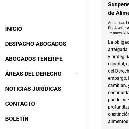
Suspens
de Alim
Actualidad L
INICIO
Por
Alvarez 
12 mayo, 20
La obligac
DESPACHO ABOGADOS
arraigada 
y protegid
ABOGADOS TENERIFE
español, e
del Derech
ÁREAS DEL DERECHO
embargo, l
cambian, y
NOTICIAS JURÍDICAS
continuida
puede cues
CONTACTO
profundiz
o extinció
BOLETÍN
alimentos