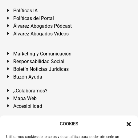
Políticas IA
Políticas del Portal
Álvarez Abogados Pódcast
Álvarez Abogados Vídeos
Marketing y Comunicación
Responsabilidad Social
Boletín Noticias Jurídicas
Buzón Ayuda
¿Colaboramos?
Mapa Web
Accesibilidad
Álvarez Abogados Tenerife:
Calle Teobaldo Power Nº 7,
COOKIES
2º Derecha, El Médano, Granadilla de Abona, Santa Cruz
Utilizamos cookies de terceros y de analítica para poder ofrecerle un