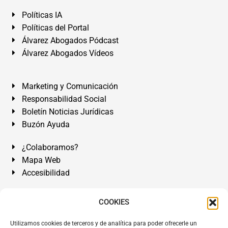
Políticas IA
Políticas del Portal
Álvarez Abogados Pódcast
Álvarez Abogados Vídeos
Marketing y Comunicación
Responsabilidad Social
Boletín Noticias Jurídicas
Buzón Ayuda
¿Colaboramos?
Mapa Web
Accesibilidad
Álvarez Abogados Tenerife:
Calle Teobaldo Power Nº 7,
COOKIES
2º Derecha, El Médano, Granadilla de Abona, Santa Cruz
Utilizamos cookies de terceros y de analítica para poder ofrecerle un
de Tenerife. Islas Canarias.