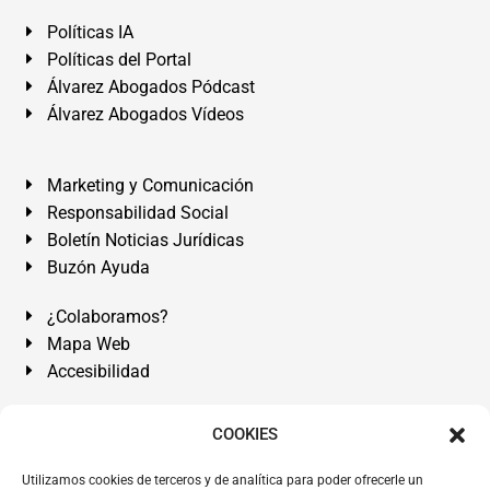
Políticas IA
Políticas del Portal
Álvarez Abogados Pódcast
Álvarez Abogados Vídeos
Marketing y Comunicación
Responsabilidad Social
Boletín Noticias Jurídicas
Buzón Ayuda
¿Colaboramos?
Mapa Web
Accesibilidad
Álvarez Abogados Tenerife:
Calle Teobaldo Power Nº 7,
COOKIES
2º Derecha, El Médano, Granadilla de Abona, Santa Cruz
Utilizamos cookies de terceros y de analítica para poder ofrecerle un
de Tenerife. Islas Canarias.