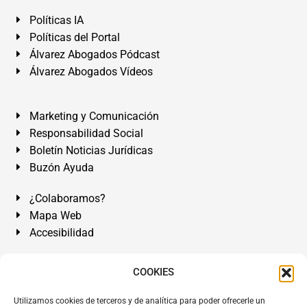
Políticas IA
Políticas del Portal
Álvarez Abogados Pódcast
Álvarez Abogados Vídeos
Marketing y Comunicación
Responsabilidad Social
Boletín Noticias Jurídicas
Buzón Ayuda
¿Colaboramos?
Mapa Web
Accesibilidad
Álvarez Abogados Tenerife:
Calle Teobaldo Power Nº 7,
COOKIES
2º Derecha, El Médano, Granadilla de Abona, Santa Cruz
Utilizamos cookies de terceros y de analítica para poder ofrecerle un
de Tenerife. Islas Canarias.