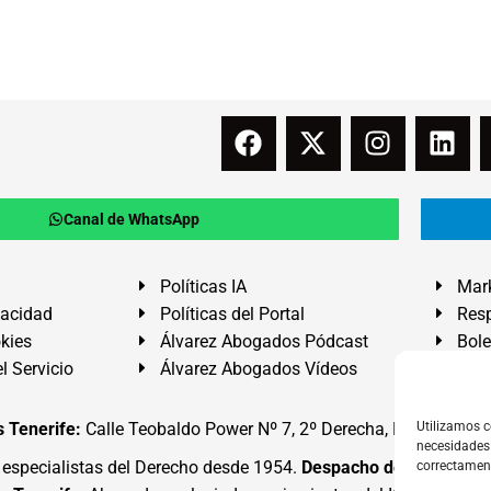
Canal de WhatsApp
Políticas IA
Mark
vacidad
Políticas del Portal
Resp
okies
Álvarez Abogados Pódcast
Bole
l Servicio
Álvarez Abogados Vídeos
Buz
 Tenerife:
Calle Teobaldo Power Nº 7, 2º Derecha, El Médano, G
Utilizamos c
necesidades 
specialistas del Derecho desde 1954.
Despacho de Abogados
correctamen