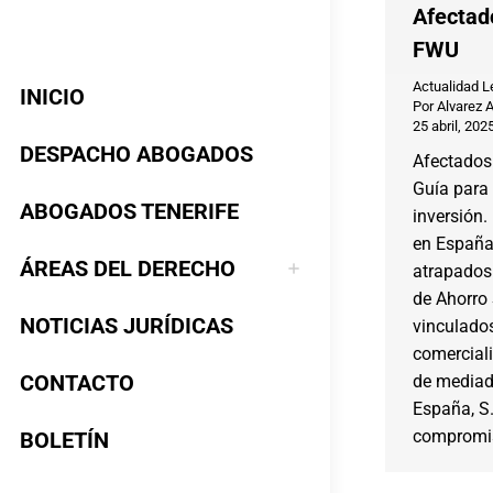
Afectad
FWU
Actualidad L
INICIO
Por
Alvarez 
25 abril, 202
DESPACHO ABOGADOS
Afectados
Guía para 
ABOGADOS TENERIFE
inversión
en España
ÁREAS DEL DERECHO
atrapados
de Ahorro
NOTICIAS JURÍDICAS
vinculado
comerciali
CONTACTO
de mediad
España, S
compromi
BOLETÍN