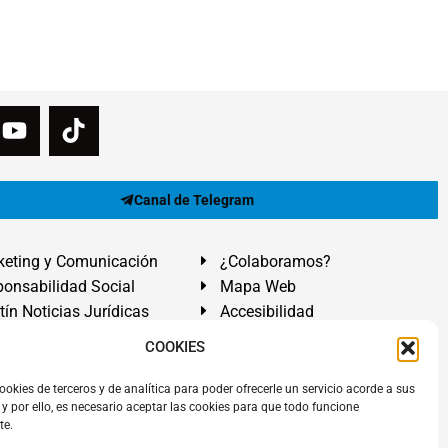
Canal de Telegram
eting y Comunicación
¿Colaboramos?
onsabilidad Social
Mapa Web
tín Noticias Jurídicas
Accesibilidad
ón Ayuda
COOKIES
ranadilla de Abona, Santa Cruz de Tenerife. Islas Canarias.
ookies de terceros y de analítica para poder ofrecerle un servicio acorde a sus
y por ello, es necesario aceptar las cookies para que todo funcione
 El Médano
,
Abogados Granadilla de Abona
en
Tenerife Sur
.
te.