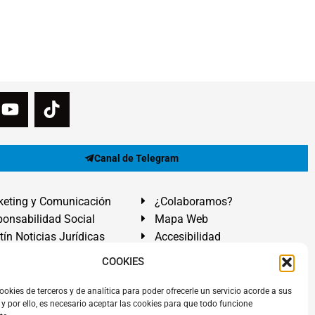
Canal de Telegram
eting y Comunicación
¿Colaboramos?
onsabilidad Social
Mapa Web
tín Noticias Jurídicas
Accesibilidad
ón Ayuda
COOKIES
ranadilla de Abona, Santa Cruz de Tenerife. Islas Canarias.
ookies de terceros y de analítica para poder ofrecerle un servicio acorde a sus
y por ello, es necesario aceptar las cookies para que todo funcione