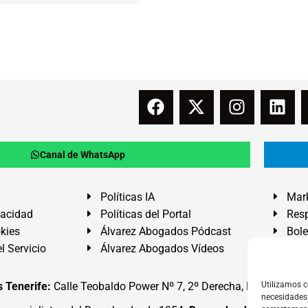
Canal de WhatsApp
Políticas IA
Mark
vacidad
Políticas del Portal
Resp
okies
Álvarez Abogados Pódcast
Bole
l Servicio
Álvarez Abogados Vídeos
Buz
 Tenerife:
Calle Teobaldo Power Nº 7, 2º Derecha, El Médano, G
Utilizamos c
necesidades 