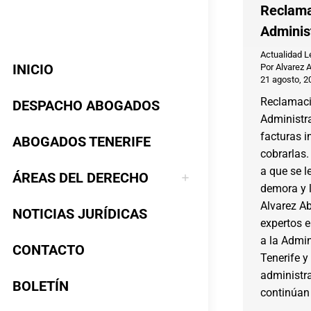
Reclama
Adminis
Actualidad L
INICIO
Por
Alvarez 
21 agosto, 2
Reclamaci
DESPACHO ABOGADOS
Administr
facturas 
ABOGADOS TENERIFE
cobrarlas.
a que se l
ÁREAS DEL DERECHO
demora y 
Alvarez A
NOTICIAS JURÍDICAS
expertos 
a la Admin
CONTACTO
Tenerife y
administr
BOLETÍN
continúan