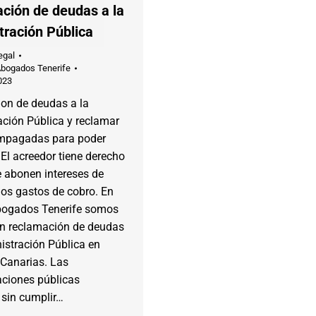
ción de deudas a la
tración Pública
egal
Abogados Tenerife
023
on de deudas a la
ación Pública y reclamar
impagadas para poder
 El acreedor tiene derecho
e abonen intereses de
los gastos de cobro. En
bogados Tenerife somos
en reclamación de deudas
istración Pública en
 Canarias. Las
aciones públicas
 sin cumplir…