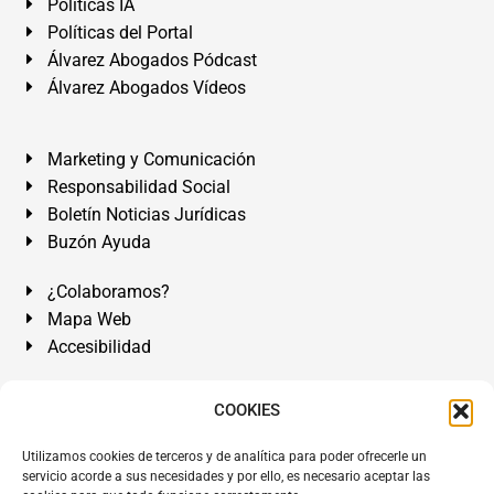
Políticas IA
Políticas del Portal
Álvarez Abogados Pódcast
Álvarez Abogados Vídeos
Marketing y Comunicación
Responsabilidad Social
Boletín Noticias Jurídicas
Buzón Ayuda
¿Colaboramos?
Mapa Web
Accesibilidad
Álvarez Abogados Tenerife:
Calle Teobaldo Power Nº 7,
COOKIES
2º Derecha, El Médano, Granadilla de Abona, Santa Cruz
Utilizamos cookies de terceros y de analítica para poder ofrecerle un
de Tenerife. Islas Canarias.
servicio acorde a sus necesidades y por ello, es necesario aceptar las