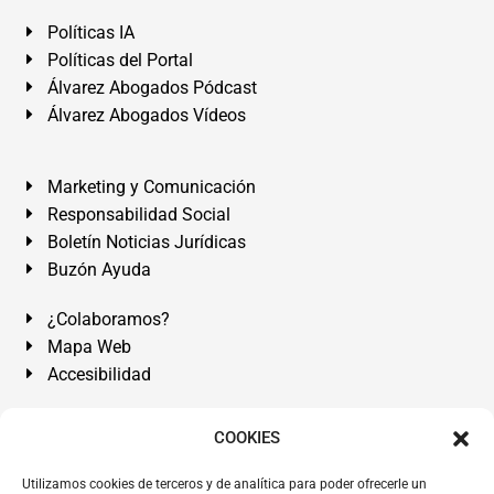
Políticas IA
Políticas del Portal
Álvarez Abogados Pódcast
Álvarez Abogados Vídeos
Marketing y Comunicación
Responsabilidad Social
Boletín Noticias Jurídicas
Buzón Ayuda
¿Colaboramos?
Mapa Web
Accesibilidad
Álvarez Abogados Tenerife:
Calle Teobaldo Power Nº 7,
COOKIES
2º Derecha, El Médano, Granadilla de Abona, Santa Cruz
Utilizamos cookies de terceros y de analítica para poder ofrecerle un
de Tenerife. Islas Canarias.