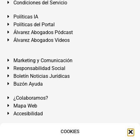
Condiciones del Servicio
Políticas IA
Políticas del Portal
Álvarez Abogados Pódcast
Álvarez Abogados Vídeos
Marketing y Comunicación
Responsabilidad Social
Boletín Noticias Jurídicas
Buzón Ayuda
¿Colaboramos?
Mapa Web
Accesibilidad
Álvarez Abogados Tenerife:
Calle Teobaldo Power Nº 7,
COOKIES
2º Derecha, El Médano, Granadilla de Abona, Santa Cruz