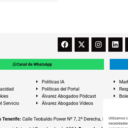
Canal de WhatsApp
Políticas IA
Mark
vacidad
Políticas del Portal
Resp
okies
Álvarez Abogados Pódcast
Bole
l Servicio
Álvarez Abogados Vídeos
Buz
 Tenerife:
Calle Teobaldo Power Nº 7, 2º Derecha, El Médano, G
Utilizamos c
necesidades 