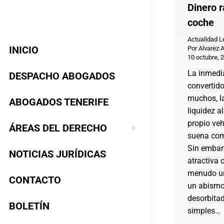
Dinero 
coche
Actualidad L
INICIO
Por
Alvarez 
10 octubre, 
La inmedia
DESPACHO ABOGADOS
convertid
muchos, l
ABOGADOS TENERIFE
liquidez al
propio ve
ÁREAS DEL DERECHO
suena com
Sin embarg
NOTICIAS JURÍDICAS
atractiva 
menudo un
CONTACTO
un abismo
desorbitad
BOLETÍN
simples…