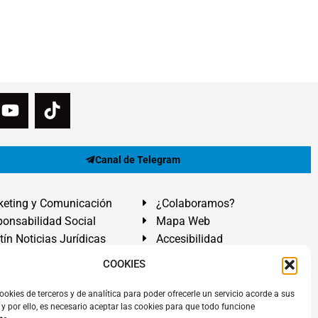
Canal de Telegram
eting y Comunicación
¿Colaboramos?
onsabilidad Social
Mapa Web
tín Noticias Jurídicas
Accesibilidad
ón Ayuda
COOKIES
ranadilla de Abona, Santa Cruz de Tenerife. Islas Canarias.
ookies de terceros y de analítica para poder ofrecerle un servicio acorde a sus
y por ello, es necesario aceptar las cookies para que todo funcione