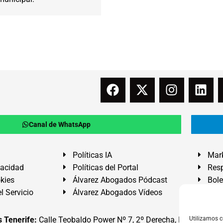
Canal de WhatsApp
Políticas IA
Mark
vacidad
Políticas del Portal
Resp
okies
Álvarez Abogados Pódcast
Bole
l Servicio
Álvarez Abogados Vídeos
Buz
 Tenerife:
Calle Teobaldo Power Nº 7, 2º Derecha, El Médano, G
Utilizamos c