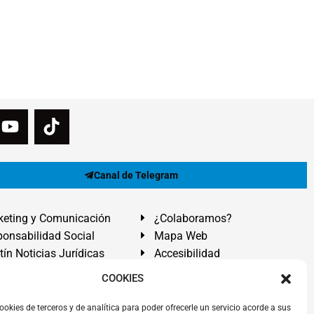
Canal de Telegram
eting y Comunicación
¿Colaboramos?
onsabilidad Social
Mapa Web
tín Noticias Jurídicas
Accesibilidad
ón Ayuda
COOKIES
ranadilla de Abona, Santa Cruz de Tenerife. Islas Canarias.
ookies de terceros y de analítica para poder ofrecerle un servicio acorde a sus