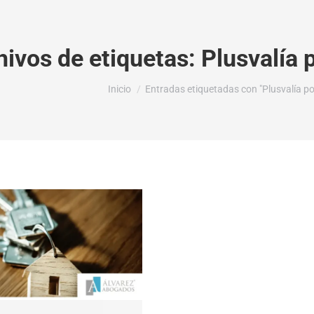
hivos de etiquetas:
Plusvalía 
Estás aquí:
Inicio
Entradas etiquetadas con "Plusvalía po