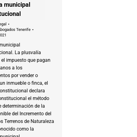
a municipal
tucional
egal
Abogados Tenerife
2021
 municipal
cional. La plusvalía
, el impuesto que pagan
anos a los
ntos por vender o
 un inmueble o finca, el
onstitucional declara
onstitucional el método
e determinación de la
nible del Incremento del
os Terrenos de Naturaleza
onocido como la
municipal.