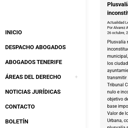
Plusvalí
inconsti
Actualidad L
Por
Alvarez 
INICIO
26 octubre, 
Plusvalía
DESPACHO ABOGADOS
inconstitu
municipal
ABOGADOS TENERIFE
los ciudad
ayuntamie
ÁREAS DEL DERECHO
transmitir
Tribunal C
NOTICIAS JURÍDICAS
nulo e inc
objetivo d
CONTACTO
base impo
Valor de l
Urbana, c
BOLETÍN
plusvalía 