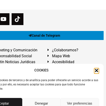
Canal de Telegram
eting y Comunicación
¿Colaboramos?
onsabilidad Social
Mapa Web
tín Noticias Jurídicas
Accesibilidad
ón Ayuda
COOKIES
ranadilla de Abona, Santa Cruz de Tenerife. Islas Canarias.
ookies de terceros y de analítica para poder ofrecerle un servicio acorde a sus
y por ello, es necesario aceptar las cookies para que todo funcione
 El Médano
,
Abogados Granadilla de Abona
en
Tenerife Sur
.
te.
rezAbogados
dos.
Álvarez Abogados ®
y el logotipo son marca registrada.
ceptar
Denegar
Ver preferencias