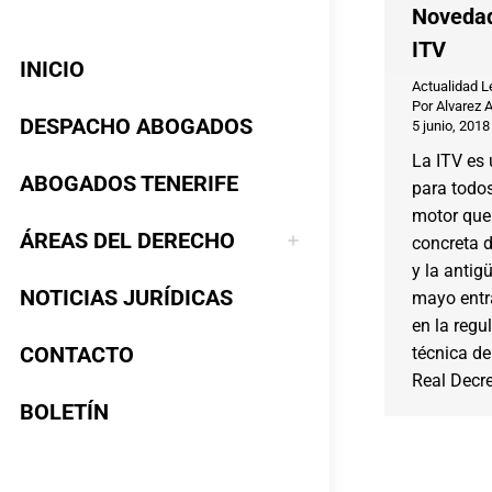
Novedad
ITV
INICIO
Actualidad L
Por
Alvarez 
DESPACHO ABOGADOS
5 junio, 2018
La ITV es 
ABOGADOS TENERIFE
para todos
motor que 
ÁREAS DEL DERECHO
concreta d
y la antig
NOTICIAS JURÍDICAS
mayo entr
en la regu
CONTACTO
técnica de
Real Decr
BOLETÍN