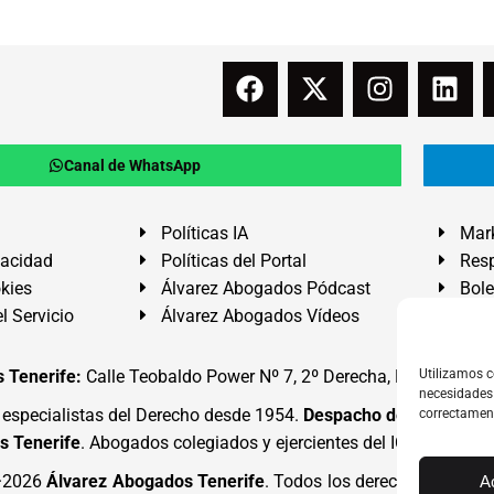
Canal de WhatsApp
Políticas IA
Mark
vacidad
Políticas del Portal
Resp
okies
Álvarez Abogados Pódcast
Bole
l Servicio
Álvarez Abogados Vídeos
Buz
 Tenerife:
Calle Teobaldo Power Nº 7, 2º Derecha, El Médano, G
Utilizamos c
necesidades 
specialistas del Derecho desde 1954.
Despacho de Abogados
correctamen
s Tenerife
. Abogados colegiados y ejercientes del ICATF.
#Alva
4·2026
Álvarez Abogados Tenerife
. Todos los derechos reserva
A