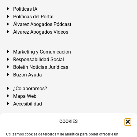
Políticas IA
Políticas del Portal
Álvarez Abogados Pódcast
Álvarez Abogados Vídeos
Marketing y Comunicación
Responsabilidad Social
Boletín Noticias Jurídicas
Buzón Ayuda
¿Colaboramos?
Mapa Web
Accesibilidad
Álvarez Abogados Tenerife:
Calle Teobaldo Power Nº 7,
COOKIES
2º Derecha, El Médano, Granadilla de Abona, Santa Cruz
Utilizamos cookies de terceros y de analítica para poder ofrecerle un
de Tenerife. Islas Canarias.