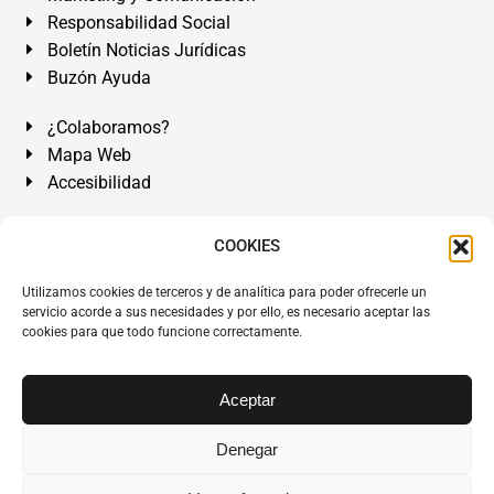
Responsabilidad Social
Boletín Noticias Jurídicas
Buzón Ayuda
¿Colaboramos?
Mapa Web
Accesibilidad
Álvarez Abogados Tenerife:
Calle Teobaldo Power Nº 7,
COOKIES
2º Derecha, El Médano, Granadilla de Abona, Santa Cruz
Utilizamos cookies de terceros y de analítica para poder ofrecerle un
de Tenerife. Islas Canarias.
servicio acorde a sus necesidades y por ello, es necesario aceptar las
cookies para que todo funcione correctamente.
Somos Abogados especialistas del Derecho desde 1954.
Despacho de Abogados El Médano
,
Abogados Granadilla
de Abona
en
Tenerife Sur
.
Mejores Abogados Tenerife
.
Aceptar
Abogados colegiados y ejercientes del ICATF.
#AlvarezAbogados
Denegar
Copyright © 1954·2026
Álvarez Abogados Tenerife
.