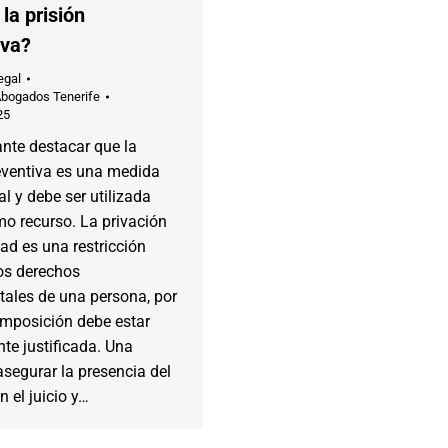
la prisión
iva?
egal
Abogados Tenerife
25
nte destacar que la
eventiva es una medida
l y debe ser utilizada
o recurso. La privación
tad es una restricción
os derechos
ales de una persona, por
imposición debe estar
te justificada. Una
segurar la presencia del
 el juicio y…