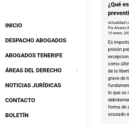
¿Qué es 
prevent
Actualidad L
INICIO
Por
Alvarez 
10 enero, 20
DESPACHO ABOGADOS
Es importa
prisión pr
ABOGADOS TENERIFE
excepciona
como últim
ÁREAS DEL DERECHO
de la liber
grave de l
NOTICIAS JURÍDICAS
fundament
lo que su 
CONTACTO
debidamen
forma de a
acusado en
BOLETÍN