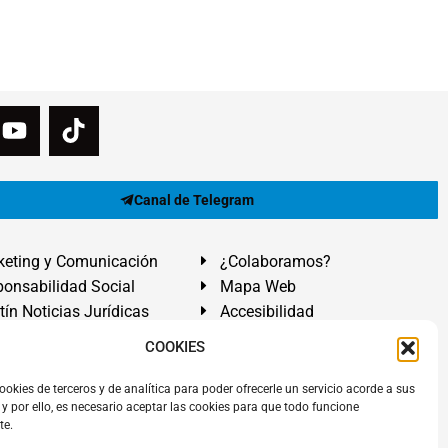
Canal de Telegram
eting y Comunicación
¿Colaboramos?
onsabilidad Social
Mapa Web
tín Noticias Jurídicas
Accesibilidad
ón Ayuda
COOKIES
ranadilla de Abona, Santa Cruz de Tenerife. Islas Canarias.
ookies de terceros y de analítica para poder ofrecerle un servicio acorde a sus
y por ello, es necesario aceptar las cookies para que todo funcione
 El Médano
,
Abogados Granadilla de Abona
en
Tenerife Sur
.
te.