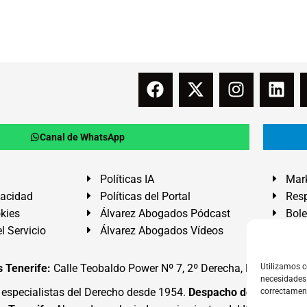
Canal de WhatsApp
Políticas IA
Mark
vacidad
Políticas del Portal
Resp
okies
Álvarez Abogados Pódcast
Bole
l Servicio
Álvarez Abogados Vídeos
Buz
 Tenerife:
Calle Teobaldo Power Nº 7, 2º Derecha, El Médano, G
Utilizamos c
necesidades 
specialistas del Derecho desde 1954.
Despacho de Abogados
correctamen