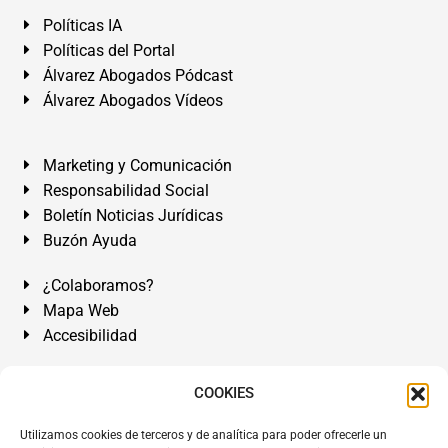
Políticas IA
Políticas del Portal
Álvarez Abogados Pódcast
Álvarez Abogados Vídeos
Marketing y Comunicación
Responsabilidad Social
Boletín Noticias Jurídicas
Buzón Ayuda
¿Colaboramos?
Mapa Web
Accesibilidad
Álvarez Abogados Tenerife:
Calle Teobaldo Power Nº 7,
COOKIES
2º Derecha, El Médano, Granadilla de Abona, Santa Cruz
Utilizamos cookies de terceros y de analítica para poder ofrecerle un
de Tenerife. Islas Canarias.