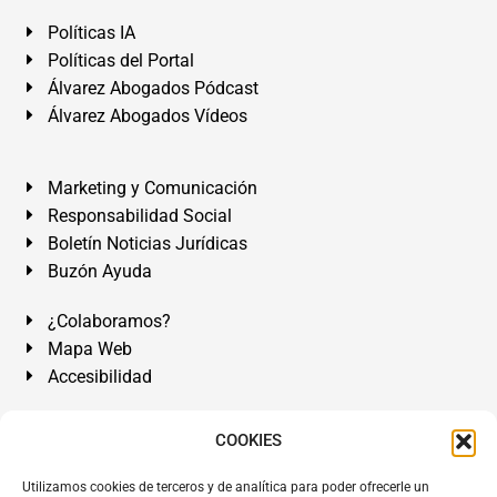
Políticas IA
Políticas del Portal
Álvarez Abogados Pódcast
Álvarez Abogados Vídeos
Marketing y Comunicación
Responsabilidad Social
Boletín Noticias Jurídicas
Buzón Ayuda
¿Colaboramos?
Mapa Web
Accesibilidad
Álvarez Abogados Tenerife:
Calle Teobaldo Power Nº 7,
COOKIES
2º Derecha, El Médano, Granadilla de Abona, Santa Cruz
Utilizamos cookies de terceros y de analítica para poder ofrecerle un
de Tenerife. Islas Canarias.