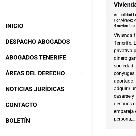
Vivienda
Actualidad L
Por
Alvarez 
INICIO
4 noviembre,
Vivienda f
DESPACHO ABOGADOS
Tenerife. 
privativa
ABOGADOS TENERIFE
dinero gan
sociedad d
ÁREAS DEL DERECHO
cónyuges 
aportado.
NOTICIAS JURÍDICAS
adquirir u
casarse y 
después c
CONTACTO
empareja 
persona,…
BOLETÍN