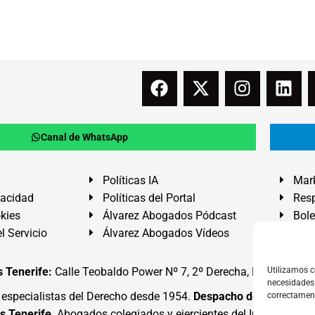
Canal de WhatsApp
Políticas IA
Mark
vacidad
Políticas del Portal
Resp
okies
Álvarez Abogados Pódcast
Bole
l Servicio
Álvarez Abogados Vídeos
Buz
 Tenerife:
Calle Teobaldo Power Nº 7, 2º Derecha, El Médano, G
Utilizamos c
necesidades 
specialistas del Derecho desde 1954.
Despacho de Abogados
correctamen
s Tenerife
. Abogados colegiados y ejercientes del ICATF.
#Alva