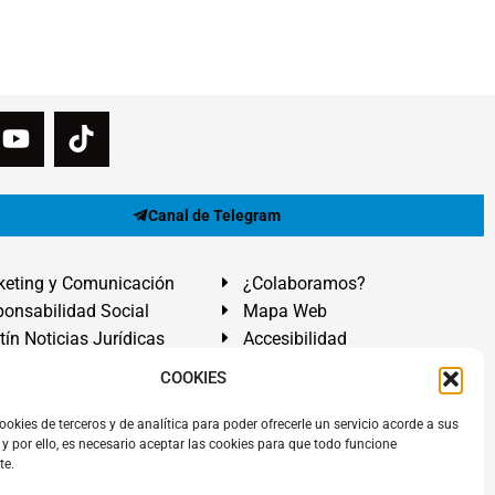
Canal de Telegram
eting y Comunicación
¿Colaboramos?
onsabilidad Social
Mapa Web
tín Noticias Jurídicas
Accesibilidad
ón Ayuda
COOKIES
ranadilla de Abona, Santa Cruz de Tenerife. Islas Canarias.
ookies de terceros y de analítica para poder ofrecerle un servicio acorde a sus
y por ello, es necesario aceptar las cookies para que todo funcione
 El Médano
,
Abogados Granadilla de Abona
en
Tenerife Sur
.
te.
rezAbogados