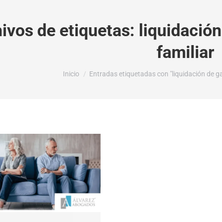
ivos de etiquetas:
liquidación
familiar
Estás aquí:
Inicio
Entradas etiquetadas con "liquidación de ga