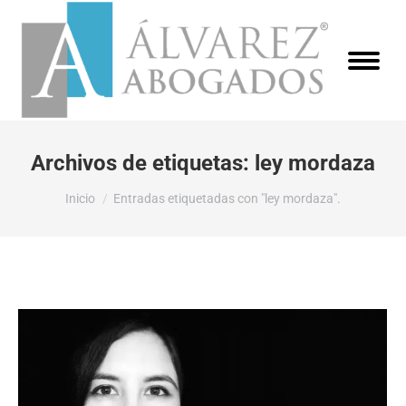
Archivos de etiquetas:
ley mordaza
Estás aquí:
Inicio
Entradas etiquetadas con "ley mordaza".