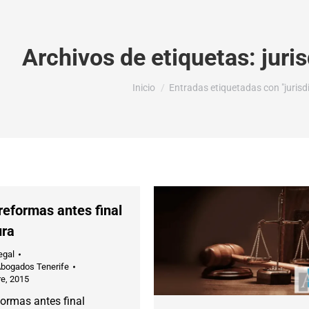
Archivos de etiquetas:
juri
Estás aquí:
Inicio
Entradas etiquetadas con "jurisdi
reformas antes final
ura
egal
Abogados Tenerife
e, 2015
formas antes final