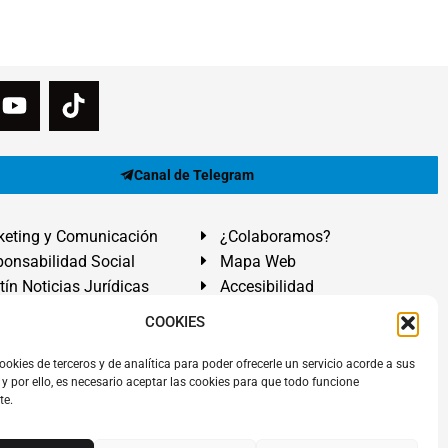
Canal de Telegram
eting y Comunicación
¿Colaboramos?
onsabilidad Social
Mapa Web
tín Noticias Jurídicas
Accesibilidad
ón Ayuda
COOKIES
ranadilla de Abona, Santa Cruz de Tenerife. Islas Canarias.
ookies de terceros y de analítica para poder ofrecerle un servicio acorde a sus
y por ello, es necesario aceptar las cookies para que todo funcione
 El Médano
,
Abogados Granadilla de Abona
en
Tenerife Sur
.
te.
rezAbogados