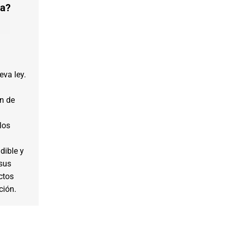
ia?
eva ley.
ón de
los
dible y
sus
ctos
ción.