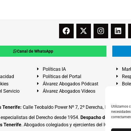
Canal de WhatsApp
Políticas IA
Mark
vacidad
Políticas del Portal
Resp
okies
Álvarez Abogados Pódcast
Bole
l Servicio
Álvarez Abogados Vídeos
Buz
 Tenerife:
Calle Teobaldo Power Nº 7, 2º Derecha, El Médano, G
Utilizamos c
necesidades 
specialistas del Derecho desde 1954.
Despacho de Abogados
correctamen
s Tenerife
. Abogados colegiados y ejercientes del ICATF.
#Alva