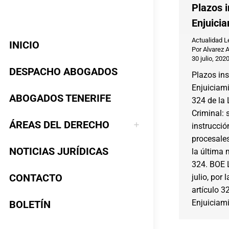
Plazos i
Enjuici
Actualidad L
INICIO
Por
Alvarez 
30 julio, 202
DESPACHO ABOGADOS
Plazos ins
Enjuiciami
ABOGADOS TENERIFE
324 de la 
Criminal: 
ÁREAS DEL DERECHO
instrucci
procesale
NOTICIAS JURÍDICAS
la última 
324. BOE 
CONTACTO
julio, por 
artículo 3
Enjuiciami
BOLETÍN