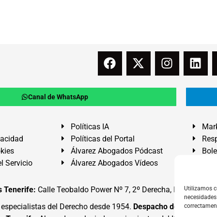
Canal de WhatsApp
Políticas IA
Mark
vacidad
Políticas del Portal
Resp
okies
Álvarez Abogados Pódcast
Bole
l Servicio
Álvarez Abogados Vídeos
Buz
 Tenerife:
Calle Teobaldo Power Nº 7, 2º Derecha, El Médano, G
Utilizamos c
necesidades 
specialistas del Derecho desde 1954.
Despacho de Abogados
correctamen