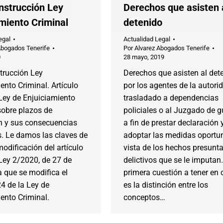
nstrucción Ley
Derechos que asisten 
amiento Criminal
detenido
egal
Actualidad Legal
Abogados Tenerife
Por
Alvarez Abogados Tenerife
0
28 mayo, 2019
trucción Ley
Derechos que asisten al det
ento Criminal. Artículo
por los agentes de la autori
Ley de Enjuiciamiento
trasladado a dependencias
sobre plazos de
policiales o al Juzgado de g
ón y sus consecuencias
a fin de prestar declaración 
s. Le damos las claves de
adoptar las medidas oportun
modificación del artículo
vista de los hechos presun
Ley 2/2020, de 27 de
delictivos que se le imputan
la que se modifica el
primera cuestión a tener en
24 de la Ley de
es la distinción entre los
ento Criminal.
conceptos…