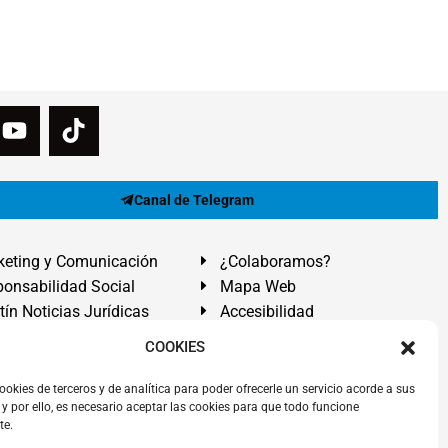
Canal de Telegram
eting y Comunicación
¿Colaboramos?
onsabilidad Social
Mapa Web
tín Noticias Jurídicas
Accesibilidad
ón Ayuda
COOKIES
ranadilla de Abona, Santa Cruz de Tenerife. Islas Canarias.
ookies de terceros y de analítica para poder ofrecerle un servicio acorde a sus
y por ello, es necesario aceptar las cookies para que todo funcione
 El Médano
,
Abogados Granadilla de Abona
en
Tenerife Sur
.
te.