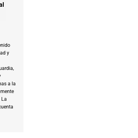
al
enido
dad y
uardia,
y
as a la
tamente
. La
 cuenta