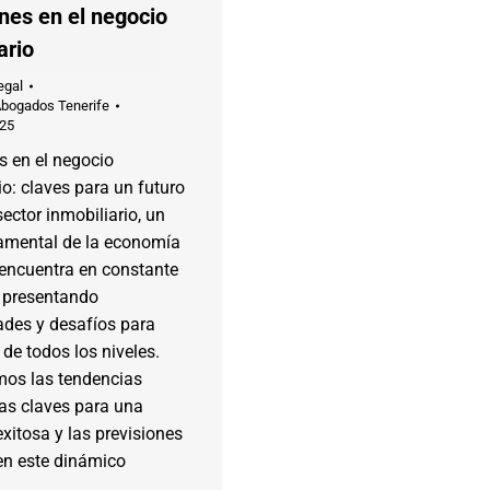
nes en el negocio
ario
egal
Abogados Tenerife
025
s en el negocio
io: claves para un futuro
sector inmobiliario, un
damental de la economía
 encuentra en constante
, presentando
ades y desafíos para
 de todos los niveles.
mos las tendencias
las claves para una
exitosa y las previsiones
en este dinámico