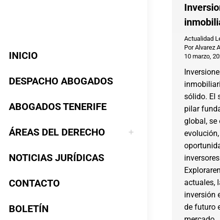
Inversio
inmobili
Actualidad L
Por
Alvarez 
INICIO
10 marzo, 2
Inversione
DESPACHO ABOGADOS
inmobiliar
sólido. El 
ABOGADOS TENERIFE
pilar fun
global, se
ÁREAS DEL DERECHO
evolución
oportunid
NOTICIAS JURÍDICAS
inversores
Explorare
CONTACTO
actuales, 
inversión 
de futuro 
BOLETÍN
mercado.