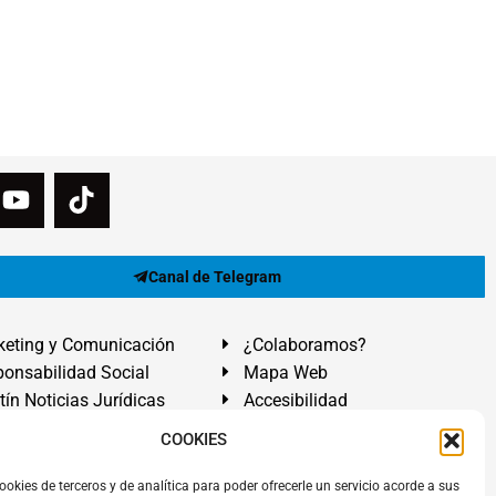
Canal de Telegram
eting y Comunicación
¿Colaboramos?
onsabilidad Social
Mapa Web
tín Noticias Jurídicas
Accesibilidad
ón Ayuda
COOKIES
ranadilla de Abona, Santa Cruz de Tenerife. Islas Canarias.
ookies de terceros y de analítica para poder ofrecerle un servicio acorde a sus