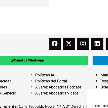
Canal de WhatsApp
Políticas IA
Mark
vacidad
Políticas del Portal
Resp
okies
Álvarez Abogados Pódcast
Bole
l Servicio
Álvarez Abogados Vídeos
Buz
 Tenerife:
Calle Teobaldo Power Nº 7, 2º Derecha, El Médano, G
Utilizamos c