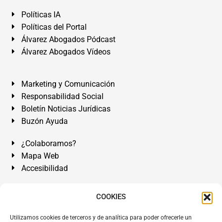
Políticas IA
Políticas del Portal
Álvarez Abogados Pódcast
Álvarez Abogados Vídeos
Marketing y Comunicación
Responsabilidad Social
Boletín Noticias Jurídicas
Buzón Ayuda
¿Colaboramos?
Mapa Web
Accesibilidad
Álvarez Abogados Tenerife:
Calle Teobaldo Power Nº 7,
COOKIES
2º Derecha, El Médano, Granadilla de Abona, Santa Cruz
Utilizamos cookies de terceros y de analítica para poder ofrecerle un
de Tenerife. Islas Canarias.