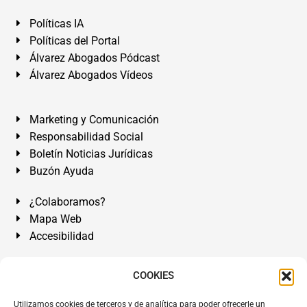
Políticas IA
Políticas del Portal
Álvarez Abogados Pódcast
Álvarez Abogados Vídeos
Marketing y Comunicación
Responsabilidad Social
Boletín Noticias Jurídicas
Buzón Ayuda
¿Colaboramos?
Mapa Web
Accesibilidad
Álvarez Abogados Tenerife:
Calle Teobaldo Power Nº 7,
COOKIES
2º Derecha, El Médano, Granadilla de Abona, Santa Cruz
Utilizamos cookies de terceros y de analítica para poder ofrecerle un