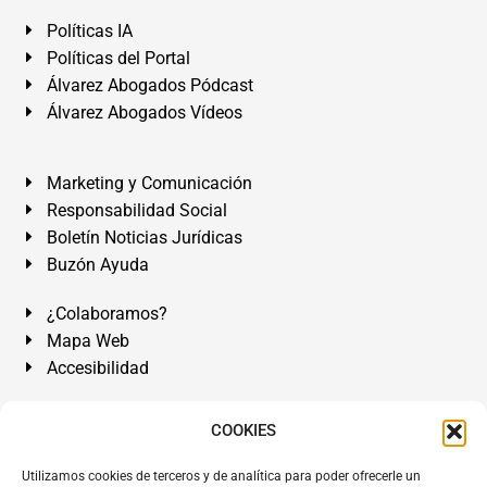
Políticas IA
Políticas del Portal
Álvarez Abogados Pódcast
Álvarez Abogados Vídeos
Marketing y Comunicación
Responsabilidad Social
Boletín Noticias Jurídicas
Buzón Ayuda
¿Colaboramos?
Mapa Web
Accesibilidad
Álvarez Abogados Tenerife:
Calle Teobaldo Power Nº 7,
COOKIES
2º Derecha, El Médano, Granadilla de Abona, Santa Cruz
Utilizamos cookies de terceros y de analítica para poder ofrecerle un
de Tenerife. Islas Canarias.