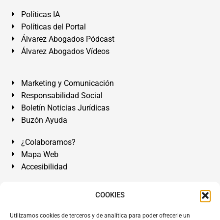
Políticas IA
Políticas del Portal
Álvarez Abogados Pódcast
Álvarez Abogados Vídeos
Marketing y Comunicación
Responsabilidad Social
Boletín Noticias Jurídicas
Buzón Ayuda
¿Colaboramos?
Mapa Web
Accesibilidad
Álvarez Abogados Tenerife:
Calle Teobaldo Power Nº 7,
COOKIES
2º Derecha, El Médano, Granadilla de Abona, Santa Cruz
Utilizamos cookies de terceros y de analítica para poder ofrecerle un
de Tenerife. Islas Canarias.