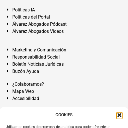
Políticas IA
Políticas del Portal
Álvarez Abogados Pódcast
Álvarez Abogados Vídeos
Marketing y Comunicación
Responsabilidad Social
Boletín Noticias Jurídicas
Buzón Ayuda
¿Colaboramos?
Mapa Web
Accesibilidad
Álvarez Abogados Tenerife:
Calle Teobaldo Power Nº 7,
COOKIES
2º Derecha, El Médano, Granadilla de Abona, Santa Cruz
Utilizamos cookies de terceros y de analítica para poder ofrecerle un