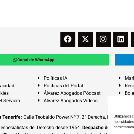
Canal de WhatsApp
Políticas IA
Mark
vacidad
Políticas del Portal
Resp
okies
Álvarez Abogados Pódcast
Bole
l Servicio
Álvarez Abogados Vídeos
Buz
 Tenerife:
Calle Teobaldo Power Nº 7, 2º Derecha, El Médano, G
Utilizamos c
necesidades 
specialistas del Derecho desde 1954.
Despacho de Abogados
correctamen