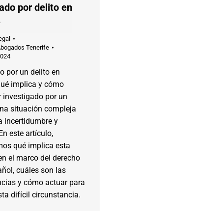
ado por delito en
e
egal
Abogados Tenerife
2024
o por un delito en
qué implica y cómo
r investigado por un
una situación compleja
a incertidumbre y
En este artículo,
mos qué implica esta
en el marco del derecho
ñol, cuáles son las
cias y cómo actuar para
ta difícil circunstancia.