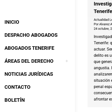
Investig
Tenerif
Actualidad L
INICIO
Por
Alvarez 
24 octubre, 
DESPACHO ABOGADOS
Investigad
Tenerife: 
ABOGADOS TENERIFE
actuar. Se
delito es 
ÁREAS DEL DERECHO
que gener
angustia. 
NOTICIAS JURÍDICAS
analizare
situación 
CONTACTO
penal espa
consecuen
afrontar es
BOLETÍN