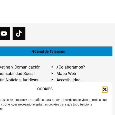
Canal de Telegram
eting y Comunicación
¿Colaboramos?
onsabilidad Social
Mapa Web
tín Noticias Jurídicas
Accesibilidad
ón Ayuda
COOKIES
ranadilla de Abona, Santa Cruz de Tenerife. Islas Canarias.
ookies de terceros y de analítica para poder ofrecerle un servicio acorde a sus
y por ello, es necesario aceptar las cookies para que todo funcione
 El Médano
,
Abogados Granadilla de Abona
en
Tenerife Sur
.
te.