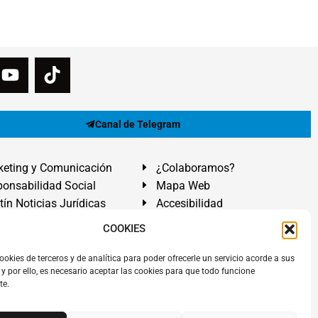
Canal de Telegram
eting y Comunicación
¿Colaboramos?
onsabilidad Social
Mapa Web
tín Noticias Jurídicas
Accesibilidad
ón Ayuda
COOKIES
ranadilla de Abona, Santa Cruz de Tenerife. Islas Canarias.
ookies de terceros y de analítica para poder ofrecerle un servicio acorde a sus
y por ello, es necesario aceptar las cookies para que todo funcione
 El Médano
,
Abogados Granadilla de Abona
en
Tenerife Sur
.
te.
rezAbogados