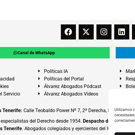
Canal de WhatsApp
Políticas IA
Mark
vacidad
Políticas del Portal
Resp
okies
Álvarez Abogados Pódcast
Bole
l Servicio
Álvarez Abogados Vídeos
Buz
 Tenerife:
Calle Teobaldo Power Nº 7, 2º Derecha, El Médano, G
Utilizamos c
necesidades 
specialistas del Derecho desde 1954.
Despacho de Abogados
correctamen
s Tenerife
. Abogados colegiados y ejercientes del ICATF.
#Alva