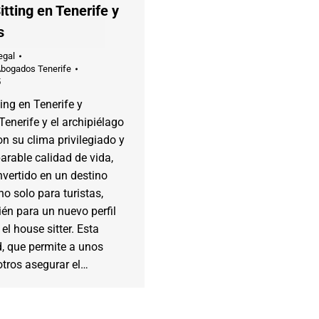
tting en Tenerife y
s
egal
Abogados Tenerife
5
ing en Tenerife y
Tenerife y el archipiélago
on su clima privilegiado y
rable calidad de vida,
vertido en un destino
o solo para turistas,
én para un nuevo perfil
 el house sitter. Esta
, que permite a unos
 otros asegurar el…