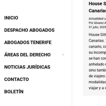
House Si
Canaria
INICIO
Actualidad L
Por
Alvarez 
31 julio, 202
DESPACHO ABOGADOS
House Sitt
Canarias. 
ABOGADOS TENERIFE
canario, c
su incompa
ÁREAS DEL DERECHO
se han con
anhelado n
NOTICIAS JURÍDICAS
sino tambi
de viajero:
CONTACTO
modalidad
viajar y a
BOLETÍN