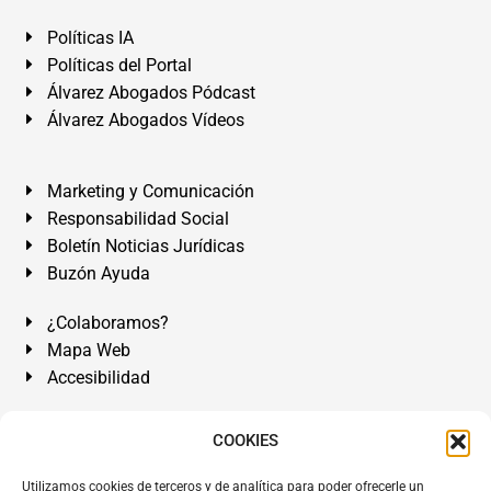
Políticas IA
Políticas del Portal
Álvarez Abogados Pódcast
Álvarez Abogados Vídeos
Marketing y Comunicación
Responsabilidad Social
Boletín Noticias Jurídicas
Buzón Ayuda
¿Colaboramos?
Mapa Web
Accesibilidad
Álvarez Abogados Tenerife:
Calle Teobaldo Power Nº 7,
COOKIES
2º Derecha, El Médano, Granadilla de Abona, Santa Cruz
Utilizamos cookies de terceros y de analítica para poder ofrecerle un