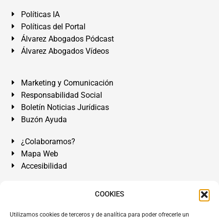
Políticas IA
Políticas del Portal
Álvarez Abogados Pódcast
Álvarez Abogados Vídeos
Marketing y Comunicación
Responsabilidad Social
Boletín Noticias Jurídicas
Buzón Ayuda
¿Colaboramos?
Mapa Web
Accesibilidad
Álvarez Abogados Tenerife:
Calle Teobaldo Power Nº 7,
COOKIES
2º Derecha, El Médano, Granadilla de Abona, Santa Cruz
Utilizamos cookies de terceros y de analítica para poder ofrecerle un
de Tenerife. Islas Canarias.