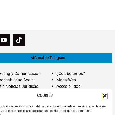
Canal de Telegram
eting y Comunicación
¿Colaboramos?
onsabilidad Social
Mapa Web
tín Noticias Jurídicas
Accesibilidad
ón Ayuda
COOKIES
ranadilla de Abona, Santa Cruz de Tenerife. Islas Canarias.
ookies de terceros y de analítica para poder ofrecerle un servicio acorde a sus
y por ello, es necesario aceptar las cookies para que todo funcione