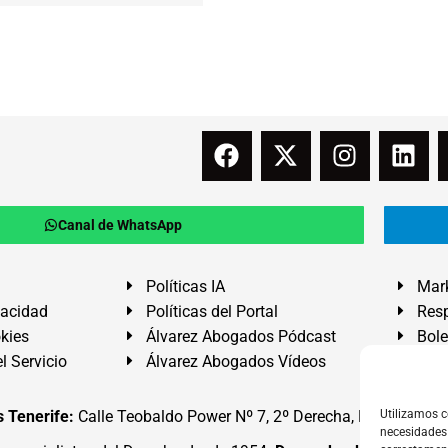
Canal de WhatsApp
Políticas IA
Mark
vacidad
Políticas del Portal
Resp
okies
Álvarez Abogados Pódcast
Bole
l Servicio
Álvarez Abogados Vídeos
Buz
 Tenerife:
Calle Teobaldo Power Nº 7, 2º Derecha, El Médano, G
Utilizamos c
necesidades 