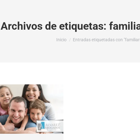
Archivos de etiquetas:
famili
Estás aquí:
Inicio
Entradas etiquetadas con "familiar