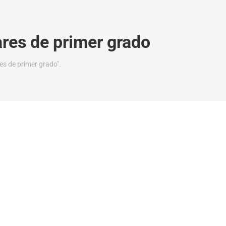
ares de primer grado
es de primer grado".