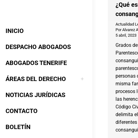
¿Qué es
consang
Actualidad L
INICIO
Por
Alvarez 
5 abril, 2023
Grados de
DESPACHO ABOGADOS
Parentesco
consanguin
ABOGADOS TENERIFE
parentesco
personas 
ÁREAS DEL DERECHO
misma fami
procesos 
NOTICIAS JURÍDICAS
las herenc
Código Civ
CONTACTO
delimita e
diferentes
BOLETÍN
consangui