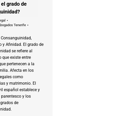
 el grado de
uinidad?
egal
Abogados Tenerife
 Consanguinidad,
 y Afinidad. El grado de
idad se refiere al
 que existe entre
que pertenecen a la
lia. Afecta en los
legales como
ias y matrimonio. El
il español establece y
l parentesco y los
 grados de
nidad.